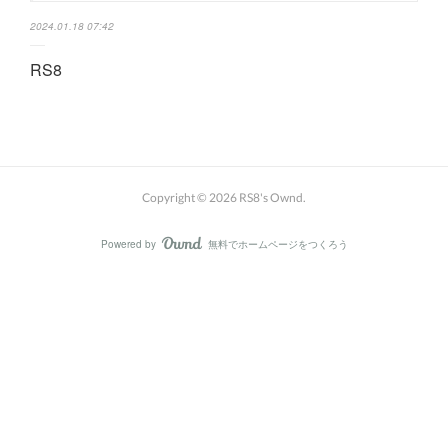
2024.01.18 07:42
RS8
Copyright ©
2026
RS8's Ownd
.
Powered by
無料でホームページをつくろう
AmebaOwnd
フォロー