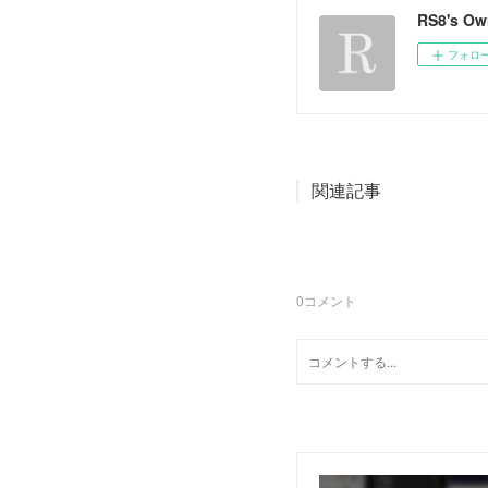
RS8's O
フォロ
関連記事
0
コメント